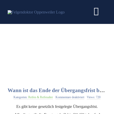
Zum
Inhalt
Togg
springen
Navi
HOME
DIENSTLEISTU
PREISE
WEITERE INFO
Wann ist das Ende der Übergangsfrist beim Saisonwechsel?
für
Kategorien:
Reifen & Reifenalter
Kommentare deaktiviert
Views: 720
JOB & KARRIER
Wann
ist
Es gibt keine gesetzlich festgelegte Übergangsfrist.
das
Ende