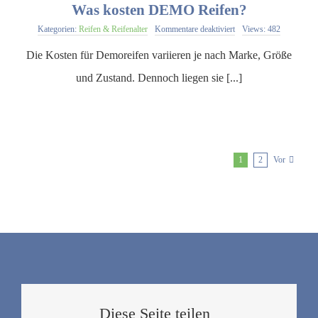
Was kosten DEMO Reifen?
für
Kategorien:
Reifen & Reifenalter
Kommentare deaktiviert
Views: 482
Was
kosten
Die Kosten für Demoreifen variieren je nach Marke, Größe
DEMO
Reifen?
und Zustand. Dennoch liegen sie [...]
1
2
Vor
Diese Seite teilen