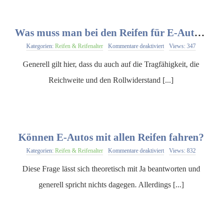
Was muss man bei den Reifen für E-Autos beachten?
für
Kategorien:
Reifen & Reifenalter
Kommentare deaktiviert
Views: 347
Was
muss
Generell gilt hier, dass du auch auf die Tragfähigkeit, die
man
bei
Reichweite und den Rollwiderstand [...]
den
Reifen
für
E-
Autos
beachten?
Können E-Autos mit allen Reifen fahren?
für
Kategorien:
Reifen & Reifenalter
Kommentare deaktiviert
Views: 832
Können
E-
Diese Frage lässt sich theoretisch mit Ja beantworten und
Autos
mit
generell spricht nichts dagegen. Allerdings [...]
allen
Reifen
fahren?