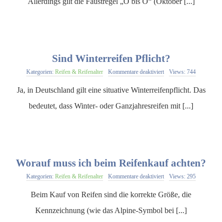
Allerdings gilt die Faustregel „O bis O“ (Oktober [...]
der
KONTAKT
Übergangsfrist
beim
Saisonwechsel?
Sind Winterreifen Pflicht?
für
Kategorien:
Reifen & Reifenalter
Kommentare deaktiviert
Views: 744
Sind
Winterreifen
Ja, in Deutschland gilt eine situative Winterreifenpflicht. Das
Pflicht?
bedeutet, dass Winter- oder Ganzjahresreifen mit [...]
Worauf muss ich beim Reifenkauf achten?
für
Kategorien:
Reifen & Reifenalter
Kommentare deaktiviert
Views: 295
Worauf
muss
Beim Kauf von Reifen sind die korrekte Größe, die
ich
beim
Kennzeichnung (wie das Alpine-Symbol bei [...]
Reifenkauf
achten?