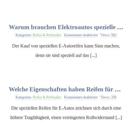
Warum brauchen Elektroautos spezielle Reifen?
für
Kategorien:
Reifen & Reifenalter
Kommentare deaktiviert
Views: 582
Warum
brauchen
Der Kauf von speziellen E-Autoreifen kann Sinn machen,
Elektroautos
spezielle
denn sie sind speziell auf das [...]
Reifen?
Welche Eigenschaften haben Reifen für Elektroautos?
für
Kategorien:
Reifen & Reifenalter
Kommentare deaktiviert
Views: 356
Welche
Eigenschaften
Die speziellen Reifen für E-Autos zeichnen sich durch eine
haben
Reifen
höhere Tragfähigkeit, einen verringerten Rollwiderstand [...]
für
Elektroautos?