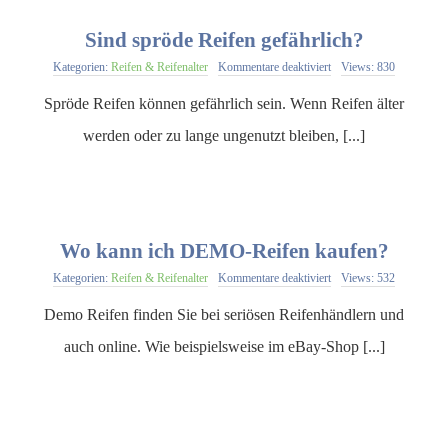
Sind spröde Reifen gefährlich?
für
Kategorien:
Reifen & Reifenalter
Kommentare deaktiviert
Views: 830
Sind
spröde
Spröde Reifen können gefährlich sein. Wenn Reifen älter
Reifen
gefährlich?
werden oder zu lange ungenutzt bleiben, [...]
Wo kann ich DEMO-Reifen kaufen?
für
Kategorien:
Reifen & Reifenalter
Kommentare deaktiviert
Views: 532
Wo
kann
Demo Reifen finden Sie bei seriösen Reifenhändlern und
ich
DEMO-
auch online. Wie beispielsweise im eBay-Shop [...]
Reifen
kaufen?