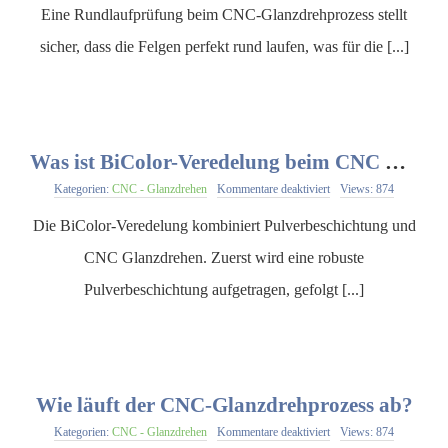
ist
Eine Rundlaufprüfung beim CNC-Glanzdrehprozess stellt
eine
Rundlaufprüfung
sicher, dass die Felgen perfekt rund laufen, was für die [...]
beim
CNC
Glanzdrehen
wichtig?
Was ist BiColor-Veredelung beim CNC Glanzdrehen?
für
Kategorien:
CNC - Glanzdrehen
Kommentare deaktiviert
Views: 874
Was
ist
Die BiColor-Veredelung kombiniert Pulverbeschichtung und
BiColor-
Veredelung
CNC Glanzdrehen. Zuerst wird eine robuste
beim
CNC
Pulverbeschichtung aufgetragen, gefolgt [...]
Glanzdrehen?
Wie läuft der CNC-Glanzdrehprozess ab?
für
Kategorien:
CNC - Glanzdrehen
Kommentare deaktiviert
Views: 874
Wie