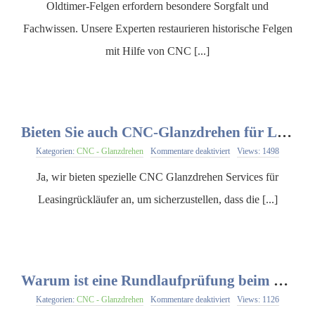
werden
Oldtimer-Felgen erfordern besondere Sorgfalt und
Oldtimer-
Felgen
Fachwissen. Unsere Experten restaurieren historische Felgen
durch
CNC
mit Hilfe von CNC [...]
Glanzdrehprozess
repariert?
Bieten Sie auch CNC-Glanzdrehen für Leasingrückläufer an?
für
Kategorien:
CNC - Glanzdrehen
Kommentare deaktiviert
Views: 1498
Bieten
Sie
Ja, wir bieten spezielle CNC Glanzdrehen Services für
auch
CNC-
Leasingrückläufer an, um sicherzustellen, dass die [...]
Glanzdrehen
für
Leasingrückläufer
an?
Warum ist eine Rundlaufprüfung beim CNC Glanzdrehen wichtig?
für
Kategorien:
CNC - Glanzdrehen
Kommentare deaktiviert
Views: 1126
Warum