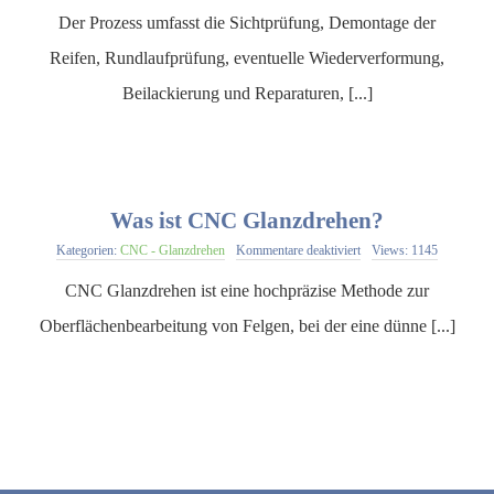
läuft
Der Prozess umfasst die Sichtprüfung, Demontage der
der
CNC-
Reifen, Rundlaufprüfung, eventuelle Wiederverformung,
Glanzdrehprozess
ab?
Beilackierung und Reparaturen, [...]
Was ist CNC Glanzdrehen?
für
Kategorien:
CNC - Glanzdrehen
Kommentare deaktiviert
Views: 1145
Was
ist
CNC Glanzdrehen ist eine hochpräzise Methode zur
CNC
Glanzdrehen?
Oberflächenbearbeitung von Felgen, bei der eine dünne [...]