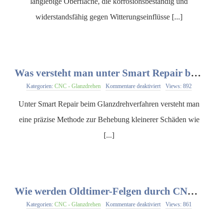
langlebige Oberfläche, die korrosionsbeständig und
Kombination
KONTAKT
von
widerstandsfähig gegen Witterungseinflüsse [...]
Pulverbeschichtung
und
CNC
Glanzdrehen?
Was versteht man unter Smart Repair beim CNC Glanzdrehverfahren?
für
Kategorien:
CNC - Glanzdrehen
Kommentare deaktiviert
Views: 892
Was
versteht
Unter Smart Repair beim Glanzdrehverfahren versteht man
man
unter
eine präzise Methode zur Behebung kleinerer Schäden wie
Smart
Repair
[...]
beim
CNC
Glanzdrehverfahren?
Wie werden Oldtimer-Felgen durch CNC Glanzdrehprozess repariert?
für
Kategorien:
CNC - Glanzdrehen
Kommentare deaktiviert
Views: 861
Wie