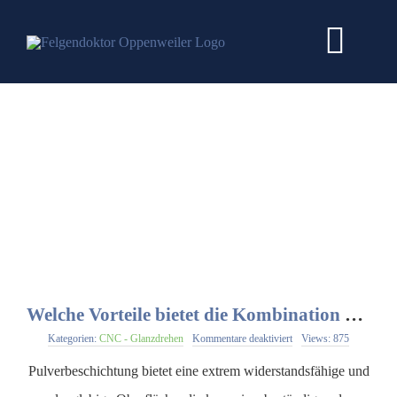
Zum
Inhalt
Togg
springen
Navi
HOME
DIENSTLEISTUNGEN
PREISE
WEITERE INFOS
Welche Vorteile bietet die Kombination von Pulverbeschichtung und CNC Glanzdrehen?
für
Kategorien:
CNC - Glanzdrehen
Kommentare deaktiviert
Views: 875
JOB & KARRIERE
Welche
Vorteile
Pulverbeschichtung bietet eine extrem widerstandsfähige und
bietet
die