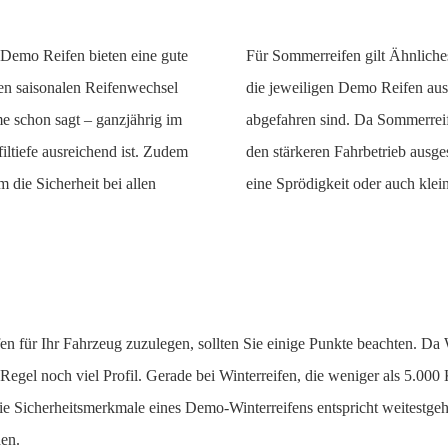
-Demo Reifen bieten eine gute
Für Sommerreifen gilt Ähnliche
gen saisonalen Reifenwechsel
die jeweiligen Demo Reifen aus
e schon sagt – ganzjährig im
abgefahren sind. Da Sommerrei
ofiltiefe ausreichend ist. Zudem
den stärkeren Fahrbetrieb ausges
um die Sicherheit bei allen
eine Sprödigkeit oder auch klei
fen für Ihr Fahrzeug zuzulegen, sollten Sie einige Punkte beachten. Da 
 Regel noch viel Profil. Gerade bei Winterreifen, die weniger als 5.000
e Sicherheitsmerkmale eines Demo-Winterreifens entspricht weitestgehe
den.