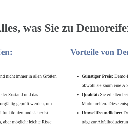
lles, was Sie zu Demoreif
fen:
Vorteile von D
d nicht immer in allen Größen
Günstiger Preis:
Demo-Rei
obwohl sie kaum eine Ab
der Zustand und das
Qualität:
Sie erhalten be
sorgfältig geprüft werden, um
Markenreifen. Diese ents
funktioniert und sicher ist.
Umweltfreundlicher:
Dem
, aber möglich: leichte Risse
trägt zur Abfallreduzieru