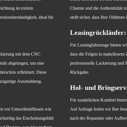
ichtung ist extrem
Charme und die Authentizität zu
osionsbeständigkeit, ideal für
stellt sicher, dass Ihre Oldtime
Leasingrückläufer:
Für Leasingfahrzeuge bieten wir
Lackierung mit dem CNC
dass die Felgen in makellosem
ials abgetragen, um eine
professionelle Lackierung und 
derschön reflektiert. Diese
Rückgabe.
nzigartige Ausstrahlung.
Hol- und Bringserv
Für zusätzlichen Komfort biete
gen vor Umwelteinflüssen wie
Auf Anfrage holen wir Ihre besc
chzeitig das Erscheinungsbild
nach der Reparatur oder Aufber